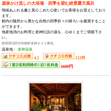
源泉かけ流しの大浴場 四季を望む絶景露天風呂
情緒あふれる趣と真心こめた心使いでお客様をお迎えしており
ます。
館内の随所から豊かな自然の四季折々の移ろいを鑑賞すること
ができます。
地産地消のお料理と老神伝説の湯を、心ゆくまでご堪能下さ
い。
群馬県沼田市利根町老神６０３番地
温泉地：
老神温泉
4.2
122件
6600円