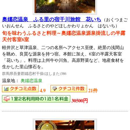
奥嬬恋温泉 ふる里の宿干川旅館 花いち
（おくつまご
いおんせん ふるさとのやどほしかわりょかん はないち）
旬を味わうふるさと料理～奥嬬恋温泉源泉掛流しの半露
天付客室6室
軽井沢と草津温泉、二つの名所へアクセス至便。絶景の浅間山
を眺め、良質な源泉を持つ宿。本館に加え、6室の半露天客室
「花いち」。料理は上州牛や川魚、高原野菜など、地産食材を
生かした里山懐石を。
群馬県吾妻郡嬬恋村干俣(ほしまた)386
温泉地：
奥嬬恋温泉
4.9
21件
30500円