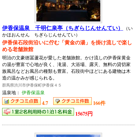
伊香保温泉 千明仁泉亭（ちぎらじんせんてい）
（い
かほおんせん ちぎらじんせんてい）
伊香保石段街沿いに佇む「黄金の湯」を掛け流しで楽し
める老舗旅館
明治の文豪徳冨蘆花が愛した老舗旅館。かけ流しの伊香保黄金
の湯が豊富で心地が良く、滝湯、大浴場、露天、無料の貸切家
族風呂などお風呂の種類も豊富。石段街中ほどにある建物は木
造の温かみが感じられる。
群馬県渋川市伊香保町伊香保４５
温泉地：
伊香保温泉
4.7
166件
15675円