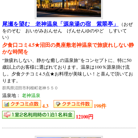
尾瀬を望む 老神温泉「源泉湯の宿 紫翠亭」
（おぜ
をのぞむ おいがみおんせん げんせんゆのやど しすいて
い）
夕食口コミ4.5★沼田の奥座敷老神温泉で旅疲れしない静
かな時間を
“旅疲れしない、静かな癒しの温泉旅”をコンセプトに、特に50
歳以上のお客様に選ばれております。温泉は100％源泉掛け流
し。夕食クチコミ4.5点★お料理が美味しい！と喜んで頂いてお
ります。
群馬県沼田市利根町老神５５０
温泉地：
老神温泉
4.3
198件
12100円