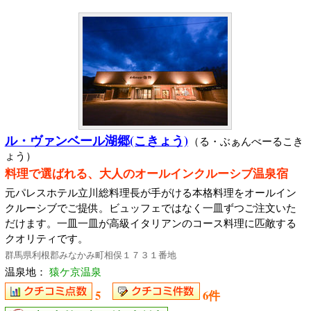
ル・ヴァンベール湖郷(こきょう)
（る・ぶぁんべーるこき
ょう）
料理で選ばれる、大人のオールインクルーシブ温泉宿
元パレスホテル立川総料理長が手がける本格料理をオールイン
クルーシブでご提供。ビュッフェではなく一皿ずつご注文いた
だけます。一皿一皿が高級イタリアンのコース料理に匹敵する
クオリティです。
群馬県利根郡みなかみ町相俣１７３１番地
温泉地：
猿ケ京温泉
5
6件