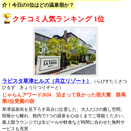
介！今日の1位はどの温泉宿か？
クチコミ人気ランキング 1位
ラビスタ草津ヒルズ（共立リゾート）
（らびすたくさつ
ひるず きょうりつりぞーと）
じゃらんアワード2024 泊まって良かった宿大賞 群馬
県2位受賞の宿
草津温泉街を見下ろす高台に位置した、大人だけの癒し空間。
喧噪から離れ、館内で3つの源泉を心ゆくまでご堪能ください。
最上階ラウンジでは生ビールや軽食など時間に合わせた無料サ
ービスも充実