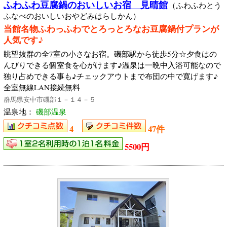
ふわふわ豆腐鍋のおいしいお宿 見晴館
（ふわふわとう
ふなべのおいしいおやどみはらしかん）
当館名物ふわっふわでとろっとろなお豆腐鍋付プランが
人気です♪
眺望抜群の全7室の小さなお宿。磯部駅から徒歩5分☆夕食はの
んびりできる個室食を心がけます♪温泉は一晩中入浴可能なので
独り占めできる事も♪チェックアウトまで布団の中で寛げます♪
全室無線LAN接続無料
群馬県安中市磯部１－１４－５
温泉地：
磯部温泉
4
47件
5500円