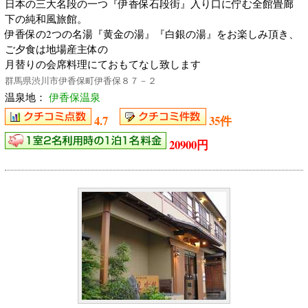
日本の三大名段の一つ『伊香保石段街』入り口に佇む全館畳廊
下の純和風旅館。
伊香保の2つの名湯『黄金の湯』『白銀の湯』をお楽しみ頂き、
ご夕食は地場産主体の
月替りの会席料理にておもてなし致します
群馬県渋川市伊香保町伊香保８７－２
温泉地：
伊香保温泉
4.7
35件
20900円