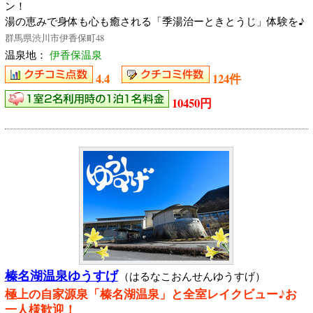
ン！
湯の恵みで身体も心も癒される「季湯治ーときとうじ」体験を♪
群馬県渋川市伊香保町48
温泉地：
伊香保温泉
4.4
124件
10450円
榛名湖温泉ゆうすげ
（はるなこおんせんゆうすげ）
極上の自家源泉「榛名湖温泉」と全室レイクビュー♪お
一人様歓迎！