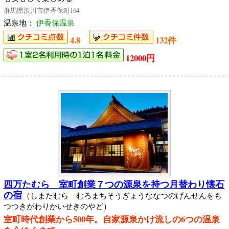
群馬県渋川市伊香保町164
温泉地：
伊香保温泉
4.8
132件
12000円
四万たむら 室町創業７つの源泉を持つ月替わり懐石
の宿
（しまたむら むろまちそうぎょうななつのげんせんをも
つつきがわりかいせきのやど）
室町時代創業から500年。自家源泉かけ流しの6つの温泉