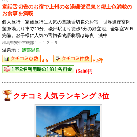
童話舌切雀のお宿で上州の名湯磯部温泉と郷土色満載の
お食事を満喫
個人旅行・家族旅行に人気の童話舌切雀のお宿。世界遺産富岡
製糸場より車で20分。磯部駅より徒歩5分の好立地。全客室WiFi
完備。お子様に人気の舌切雀物語劇場は毎夜上演中
群馬県安中市磯部１－１２－５
温泉地：
磯部温泉
4.6
52件
15400円
クチコミ人気ランキング 3位