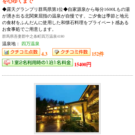
を心ゆくまで
◆露天グランプリ群馬県第1位◆自家源泉から毎分1600Lもの湯
が湧き出る北関東屈指の温泉が自慢です。ご夕食は季節と地元
の食材をふんだんに使用した和懐石料理をプライベート感ある
お食事処でご用意します。
群馬県吾妻郡中之条町四万温泉4180
温泉地：
四万温泉
4.3
152件
15400円