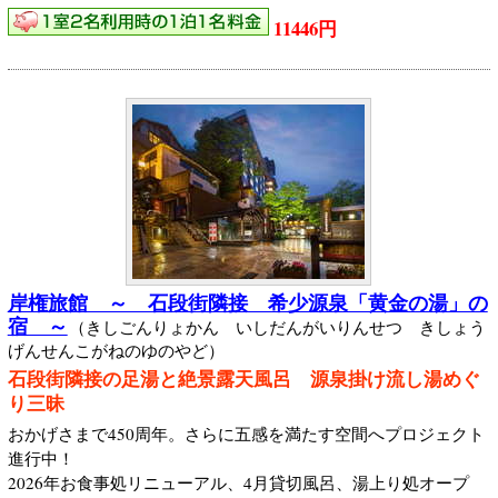
11446円
岸権旅館 ～ 石段街隣接 希少源泉「黄金の湯」の
宿 ～
（きしごんりょかん いしだんがいりんせつ きしょう
げんせんこがねのゆのやど）
石段街隣接の足湯と絶景露天風呂 源泉掛け流し湯めぐ
り三昧
おかげさまで450周年。さらに五感を満たす空間へプロジェクト
進行中！
2026年お食事処リニューアル、4月貸切風呂、湯上り処オープ