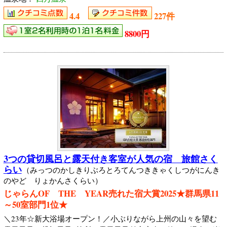
4.4
227件
8800円
3つの貸切風呂と露天付き客室が人気の宿 旅館さく
らい
（みっつのかしきりぶろとろてんつききゃくしつがにんき
のやど りょかんさくらい）
じゃらんOF THE YEAR売れた宿大賞2025★群馬県11
～50室部門1位★
＼23年☆新大浴場オープン！／小ぶりながら上州の山々を望む