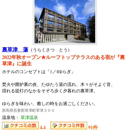
裏草津 蕩
（うらくさつ とう）
2022年秋オープン★ルーフトップテラスのある宿が『裏
草津』に誕生
ホテルのコンセプトは「1／fゆらぎ」
焚火や囲炉裏の炎、たゆたう湯の流れ、木々がそよぐ音、
揺れる提灯のなかをそぞろ歩く夕暮れの裏草津。
ゆらぎを味わい、癒しの時をお過ごしください。
群馬県吾妻郡草津町草津３００
温泉地：
草津温泉
4.4
91件