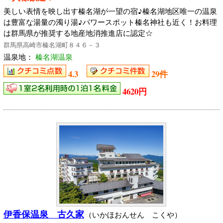
美しい表情を映し出す榛名湖が一望の宿♪榛名湖地区唯一の温泉
は豊富な湯量の濁り湯♪パワースポット榛名神社も近く！お料理
は群馬県が推奨する地産地消推進店に認定☆
群馬県高崎市榛名湖町８４６－３
温泉地：
榛名湖温泉
4.3
29件
4620円
伊香保温泉 古久家
（いかほおんせん こくや）