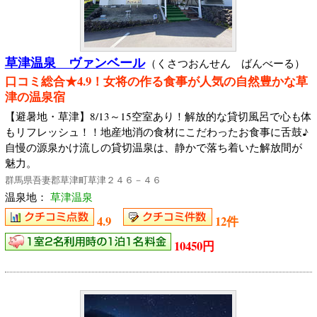
草津温泉 ヴァンベール
（くさつおんせん ばんべーる）
口コミ総合★4.9！女将の作る食事が人気の自然豊かな草
津の温泉宿
【避暑地・草津】8/13～15空室あり！解放的な貸切風呂で心も体
もリフレッシュ！！地産地消の食材にこだわったお食事に舌鼓♪
自慢の源泉かけ流しの貸切温泉は、静かで落ち着いた解放間が
魅力。
群馬県吾妻郡草津町草津２４６－４６
温泉地：
草津温泉
4.9
12件
10450円