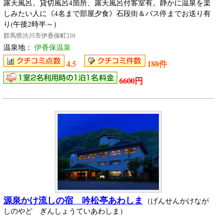
露天風呂。貸切風呂4箇所、露天風呂付客室有。静かに温泉を楽
しみたい人に《4名まで部屋夕食》石段街＆バス停までお送り有
り(午後2時半～）
群馬県渋川市伊香保町210
温泉地：
伊香保温泉
4.5
188件
6600円
源泉かけ流しの宿 吟松亭あわしま
（げんせんかけなが
しのやど ぎんしょうていあわしま）