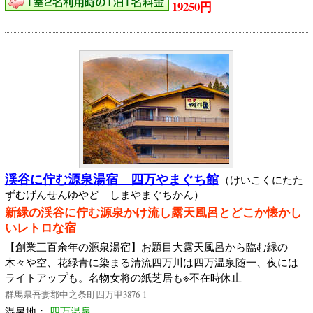
19250円
渓谷に佇む源泉湯宿 四万やまぐち館
（けいこくにたた
ずむげんせんゆやど しまやまぐちかん）
新緑の渓谷に佇む源泉かけ流し露天風呂とどこか懐かし
いレトロな宿
【創業三百余年の源泉湯宿】お題目大露天風呂から臨む緑の
木々や空、花緑青に染まる清流四万川は四万温泉随一、夜には
ライトアップも。名物女将の紙芝居も※不在時休止
群馬県吾妻郡中之条町四万甲3876-1
温泉地：
四万温泉