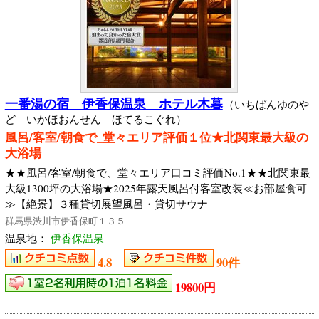
一番湯の宿 伊香保温泉 ホテル木暮
（いちばんゆのや
ど いかほおんせん ほてるこぐれ）
風呂/客室/朝食で_堂々エリア評価１位★北関東最大級の
大浴場
★★風呂/客室/朝食で、堂々エリア口コミ評価No.1★★北関東最
大級1300坪の大浴場★2025年露天風呂付客室改装≪お部屋食可
≫【絶景】３種貸切展望風呂・貸切サウナ
群馬県渋川市伊香保町１３５
温泉地：
伊香保温泉
4.8
90件
19800円