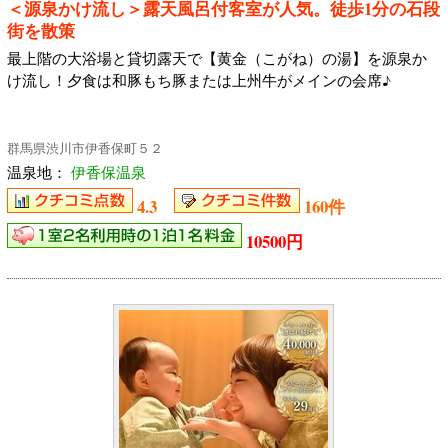
＜源泉かけ流し＞露天風呂付客室が人気。徒歩1分の石段
街を散策
最上階の大浴場と貸切露天で【黄金（こがね）の湯】を源泉か
け流し！夕食は和豚もち豚または上州牛がメインの会席♪
群馬県渋川市伊香保町５２
温泉地：
伊香保温泉
4.3
160件
10500円