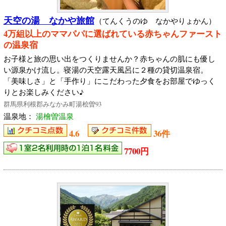
天空の湯 なかや旅館
（てんくうのゆ なかやりょかん）
4万組以上のママパパに選ばれている赤ちゃんファースト
の温泉宿
お子様と旅の思い出をつくりませんか？赤ちゃんの肌にも優し
い源泉かけ流し。寝湯の天空露天風呂に２種の貸切温泉宿。
「美味しさ」と「手作り」にこだわった夕食をお部屋でゆっく
りとお楽しみください♪
群馬県利根郡みなかみ町湯桧曽93
温泉地：
湯檜曽温泉
4.6
36件
7700円