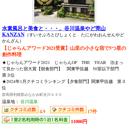
水素風呂と美食と・・・。谷川温泉やど莞山
KANZAN
（すいそぶろとびしょくと たにがわおんせんやど
かんざん）
【じゃらんアワード2021受賞】山里の小さな宿で5つ星の
創作料理
★じゃらんアワード2021 じゃらんOF THE YEAR 泊まっ
て良かった宿大賞【朝食部門】 関東甲信越 50室以下部門
第３位
★2024年1月クチコミランキング【夕食部門】関東甲信越 第３
位
群馬県利根郡みなかみ町谷川４３０
温泉地：
谷川温泉
4.9
17件
11000円