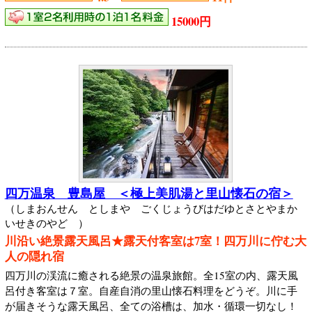
15000円
四万温泉 豊島屋 ＜極上美肌湯と里山懐石の宿＞
（しまおんせん としまや ごくじょうびはだゆとさとやまか
いせきのやど ）
川沿い絶景露天風呂★露天付客室は7室！四万川に佇む大
人の隠れ宿
四万川の渓流に癒される絶景の温泉旅館。全15室の内、露天風
呂付き客室は７室。自産自消の里山懐石料理をどうぞ。川に手
が届きそうな露天風呂、全ての浴槽は、加水・循環一切なし！