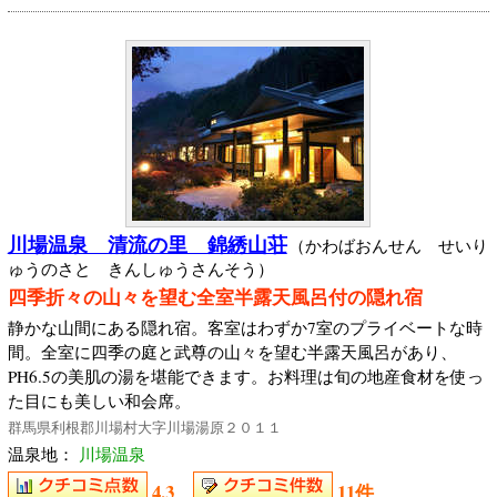
川場温泉 清流の里 錦綉山荘
（かわばおんせん せいり
ゅうのさと きんしゅうさんそう）
四季折々の山々を望む全室半露天風呂付の隠れ宿
静かな山間にある隠れ宿。客室はわずか7室のプライベートな時
間。全室に四季の庭と武尊の山々を望む半露天風呂があり、
PH6.5の美肌の湯を堪能できます。お料理は旬の地産食材を使っ
た目にも美しい和会席。
群馬県利根郡川場村大字川場湯原２０１１
温泉地：
川場温泉
4.3
11件