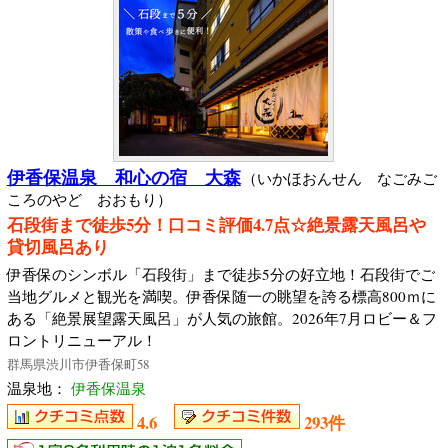
伊香保温泉 和心の宿 大森
（いかほおんせん なごみご
ころのやど おおもり）
石段街まで徒歩5分！口コミ評価4.7点☆絶景露天風呂や
貸切風呂あり
伊香保のシンボル「石段街」まで徒歩5分の好立地！石段街でご
当地グルメと観光を満喫。伊香保随一の眺望を誇る標高800ｍに
ある「絶景展望露天風呂」が人気の旅館。2026年7月ロビー＆フ
ロントリニューアル！
群馬県渋川市伊香保町58
温泉地：
伊香保温泉
4.6
293件