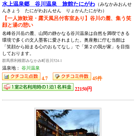
水上温泉郷 谷川温泉 旅館たにがわ
（みなかみおんせ
んきょう たにがわおんせん りょかんたにがわ）
【一人旅歓迎・露天風呂付客室あり】谷川の麓、集う笑
顔と湯の憩い
名峰谷川岳の麓、山間の静かなる谷川温泉は自然を満喫できる
環境で多くの文人墨客に愛されました。奥座敷に佇む当館は
「笑顔から始まる心のおもてなし」で「第２の我が家」を目指
しております。
群馬県利根郡みなかみ町谷川524-1
温泉地：
谷川温泉
4.7
45件
22150円