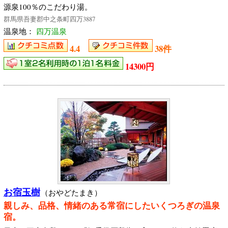
源泉100％のこだわり湯。
群馬県吾妻郡中之条町四万3887
温泉地：
四万温泉
4.4
38件
14300円
お宿玉樹
（おやどたまき）
親しみ、品格、情緒のある常宿にしたいくつろぎの温泉
宿。