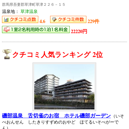
群馬県吾妻郡草津町草津２２６－１５
温泉地：
草津温泉
4.6
229件
22220円
クチコミ人気ランキング 2位
磯部温泉 舌切雀のお宿 ホテル磯部ガーデン
（いそ
べおんせん したきりすずめのおやど ほてるいそべがーで
ん）