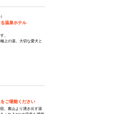
わ）
する温泉ホテル
です。
と極上の湯。大切な愛犬と
泉をご堪能ください
軒宿。裏山より湧き出す湯