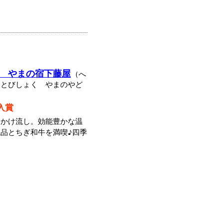
食 やまの宿下藤屋
（へ
ゆとびしょく やまのやど
入賞
泉かけ流し。効能豊かな温
品とちぎ和牛を満喫♪四季