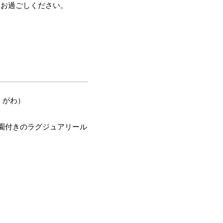
をお過ごしください。
くがわ）
園付きのラグジュアリール