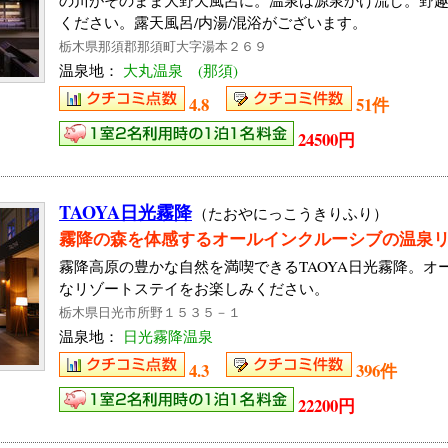
の川がそのまま大野天風呂に。温泉は源泉かけ流し。野趣
ください。露天風呂/内湯/混浴がございます。
栃木県那須郡那須町大字湯本２６９
温泉地：
大丸温泉 (那須)
4.8
51件
24500円
TAOYA日光霧降
（たおやにっこうきりふり）
霧降の森を体感するオールインクルーシブの温泉
霧降高原の豊かな自然を満喫できるTAOYA日光霧降。オ
なリゾートステイをお楽しみください。
栃木県日光市所野１５３５－１
温泉地：
日光霧降温泉
4.3
396件
22200円