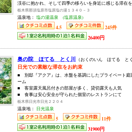
渓谷に抱かれ、そして四季の移ろいを身近に感じる滞在
栃木県那須塩原市塩原塩の湯１３４０－３
温泉地：
塩の湯温泉 (塩原温泉)
4.5
245件
26400円
奥の院 ほてる とく川
（おくのいん ほてる と
日光での素敵な滞在をお約束
■ 別邸『アクア』は、水盤を基調にしたプライベート庭
ーム
■ 客室露天風呂付きの部屋が多く、貸切露天も人気
■ 食事は安心安全が守られた個室のレストランにて
栃木県日光市日光２２０４
温泉地：
日光温泉
5
11件
31900円