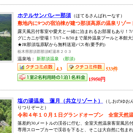
ホテルサンバレー那須
（ほてるさんばれーなす）
敷地内に9つの宿泊棟が建つ那須高原の温泉リゾー
露天風呂付客室や愛犬と一緒に泊まれるお部屋もあり！7/1
グにカニが登場！7/17～8/30まで屋外温泉プールと本
★JR那須塩原駅から無料送迎バス有(要予約)
栃木県那須郡那須町湯本２０３
温泉地：
新那須温泉 (那須)
4.3
533件
15950円
塩の湯温泉 蓮月（共立リゾート）
（しおのゆお
りつりぞーと）
令和４年１０月１日グランドオープン 全室天然
落差約30メートルの渓谷に佇む、全室天然温泉客室風呂
専用スロープカーで渓谷を下ると、そこは大自然に包ま