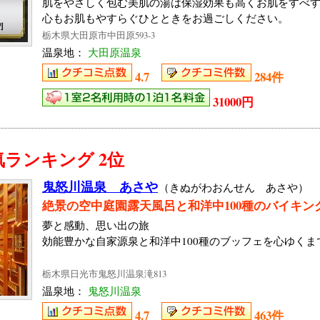
肌をやさしく包む美肌の湯は保湿効果も高くお肌をすべ
心もお肌もやすらぐひとときをお過ごしください。
栃木県大田原市中田原593-3
温泉地：
大田原温泉
4.7
284件
31000円
ランキング 2位
鬼怒川温泉 あさや
（きぬがわおんせん あさや）
絶景の空中庭園露天風呂と和洋中100種のバイキン
夢と感動、思い出の旅
効能豊かな自家源泉と和洋中100種のブッフェを心ゆく
栃木県日光市鬼怒川温泉滝813
温泉地：
鬼怒川温泉
4.7
463件