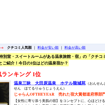
→
クチコミ人気順
｜
料金が安い順
｜
料金が高い順
特別室・スイートルームがある温泉旅館・宿」の「クチコ
とご紹介！今日の1位はどの温泉宿か？
ランキング 1位
温泉三昧 大田原温泉 ホテル龍城苑
（おんせん
せん ほてるりゅうじょうえん）
じゃらんOFTHEYEAR 売れた宿大賞都道府県部
【女性に寄り添う美肌の宿】をコンセプトに、心ほどけ