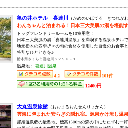
亀の井ホテル 喜連川
（かめのいほてる きつれが
わんちゃんと泊まれる！日本三大美肌の湯を堪能
ドッグフレンドリールームを10室用意！
日本三大美肌の湯『喜連川温泉』を満喫する温泉ホテル
地元栃木の四季折々の旬の食材を使用した自慢のお食事
特別なひとときを♪
栃木県さくら市喜連川５２９６－１
温泉地：
喜連川温泉
4.2
101件
12400円
大丸温泉旅館
（おおまるおんせんりょかん）
雲海に包まれた安らぎの隠れ宿。源泉かけ流し温
那須温泉郷の最奥地、標高1300mの森の中にたたずむ一