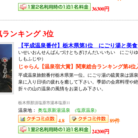
36300円
ランキング 3位
【平成温泉番付】栃木県第1位 にごり湯と美
いせいおんせんばんづけとちぎけんだいいちい にごり
しもふじや）
じゃらん【温泉宿大賞】関東総合ランキング第4位
平成温泉旅館番付栃木県第一位。にごり湯の硫黄泉は源
泉に入り日頃の疲れを癒して下さい。季節の会席料理や絶
折々の山の温泉の風情をお楽しみ下さい。
栃木県那須塩原市湯本塩原11
温泉地：
奥塩原新湯温泉 (塩原温泉)
4.8
89件
24200円