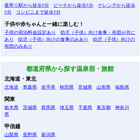
最寄り駅から徒歩5分
ビーチから徒歩5分
ゲレンデから徒歩
5分
コンビニまで徒歩5分
子供や赤ちゃんと一緒に楽しむ！
子供の宿泊料金設定あり
幼児（子供）向け食事・布団が共に
あり
幼児（子供）向けの食事のみあり
幼児（子供）向けの
布団のみあり
都道府県から探す温泉宿・旅館
北海道・東北
北海道
青森県
岩手県
秋田県
宮城県
山形県
福島県
関東
栃木県
茨城県
群馬県
埼玉県
千葉県
東京都
神奈川
県
甲信越
山梨県
長野県
新潟県