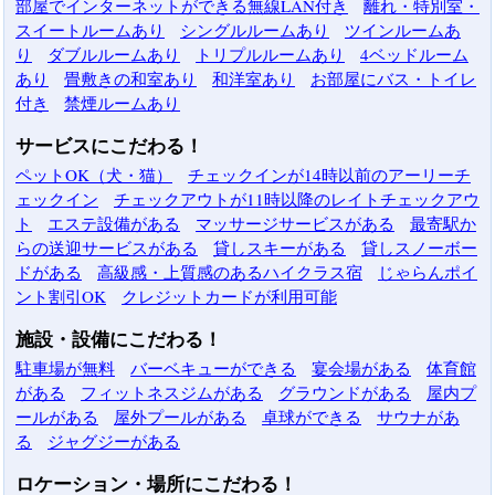
部屋でインターネットができる無線LAN付き
離れ・特別室・
スイートルームあり
シングルルームあり
ツインルームあ
り
ダブルルームあり
トリプルルームあり
4ベッドルーム
あり
畳敷きの和室あり
和洋室あり
お部屋にバス・トイレ
付き
禁煙ルームあり
サービスにこだわる！
ペットOK（犬・猫）
チェックインが14時以前のアーリーチ
ェックイン
チェックアウトが11時以降のレイトチェックアウ
ト
エステ設備がある
マッサージサービスがある
最寄駅か
らの送迎サービスがある
貸しスキーがある
貸しスノーボー
ドがある
高級感・上質感のあるハイクラス宿
じゃらんポイ
ント割引OK
クレジットカードが利用可能
施設・設備にこだわる！
駐車場が無料
バーベキューができる
宴会場がある
体育館
がある
フィットネスジムがある
グラウンドがある
屋内プ
ールがある
屋外プールがある
卓球ができる
サウナがあ
る
ジャグジーがある
ロケーション・場所にこだわる！