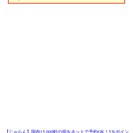
【じゃらん】国内15,000軒の宿をネットで予約OK！5％ポイン