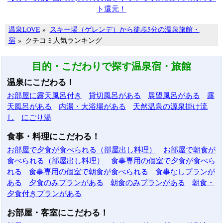
ト還元！
温泉LOVE
»
スキー場（ゲレンデ）から徒歩5分の温泉旅館・
宿
»
クチコミ人気ランキング
目的・こだわりで探す温泉宿・旅館
温泉にこだわる！
お部屋に露天風呂付き
貸切風呂がある
展望風呂がある
露
天風呂がある
内湯・大浴場がある
天然温泉の源泉掛け流
し
にごり湯
食事・料理にこだわる！
お部屋で夕食が食べられる（部屋出し料理）
お部屋で朝食が
食べられる（部屋出し料理）
食事専用の個室で夕食が食べら
れる
食事専用の個室で朝食が食べられる
食事なしプランが
ある
夕食のみプランがある
朝食のみプランがある
朝食・
夕食付きプランがある
お部屋・客室にこだわる！