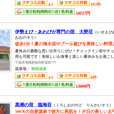
4.1
103件
10527円
伊勢えび・あわびが専門の宿 大野荘
（いせえび
おおのそう）
徒歩1分！夏の海水浴やプール遊びを美味しい料理
夏休みの素敵な思い出作りにぜひ！チェックイン前やチ
用も可能です！美味しいお食事と楽しい夏休みをお過ご
千葉県夷隅郡御宿町新町775
温泉地：
御宿温泉
4.9
8件
13000円
黒潮の宿 臨海荘
（くろしおのやど りんかいそう）
100％の自家源泉で彼方に美肌を！夕日の美しい太