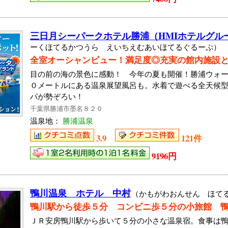
三日月シーパークホテル勝浦（HMIホテルグル
ーくほてるかつうら えいちえむあいほてるぐるーぷ）
全室オーシャンビュー！満足度◎充実の館内施設
目の前の海の景色に感動！ 今年の夏も開催！勝浦ウォ
０メートルにある温泉展望風呂も。水着で遊べる全天候
パが勢ぞろい！
千葉県勝浦市墨名８２０
温泉地：
勝浦温泉
3.9
121件
9196円
鴨川温泉 ホテル 中村
（かもがわおんせん ほて
鴨川駅から徒歩５分 コンビニ歩５分の小旅館 
ＪＲ安房鴨川駅から歩いて５分の小さな温泉宿。食事は