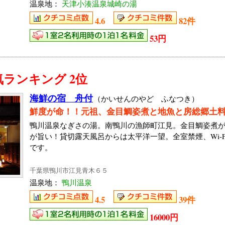
温泉地：
天津小湊温泉城崎の湯
4.6
82件
53円
ランキング 2位
海鮮の宿 舟付
（かいせんのやど ふなつき）
鮮度が命！！元祖、金目鯛姿煮と地魚と房総郷土
鴨川温泉なぎさの湯。南鴨川の漁師町江見。金目鯛姿煮が
が旨い！貸切露天風呂からは太平洋一望。全室禁煙、Wi-
です。
千葉県鴨川市江見青木６５
温泉地：
鴨川温泉
4.5
39件
16000円