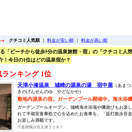
→
クチコミ人気順
｜
料金が安い順
｜
料金が高い順
ある「ビーチから徒歩5分の温泉旅館・宿」の「クチコミ人
介！今日の1位はどの温泉宿か？
ランキング 1位
天津小湊温泉 城崎の源泉の湯 宿中屋
（あまつ
きのげんせんのゆ やどなかや）
敷地内源泉の宿。ガーデンプール開催中。海水浴
ガーデンプールオープン。城崎海水浴場や磯遊びもお楽
れて半個室食事処で心を込めたお食事を。「提灯散歩音
お楽しみ満載です。
千葉県鴨川市天津３２８７