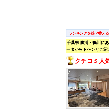
ランキングを並べ替える
千葉県 勝浦・鴨川に
ータからド〜ンとご紹
クチコミ人気