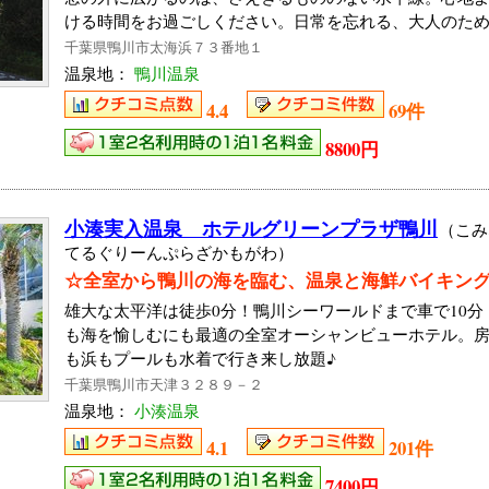
ける時間をお過ごしください。日常を忘れる、大人のた
千葉県鴨川市太海浜７３番地１
温泉地：
鴨川温泉
4.4
69件
8800円
小湊実入温泉 ホテルグリーンプラザ鴨川
（こみ
てるぐりーんぷらざかもがわ）
☆全室から鴨川の海を臨む、温泉と海鮮バイキン
雄大な太平洋は徒歩0分！鴨川シーワールドまで車で10
も海を愉しむにも最適の全室オーシャンビューホテル。
も浜もプールも水着で行き来し放題♪
千葉県鴨川市天津３２８９－２
温泉地：
小湊温泉
4.1
201件
7400円