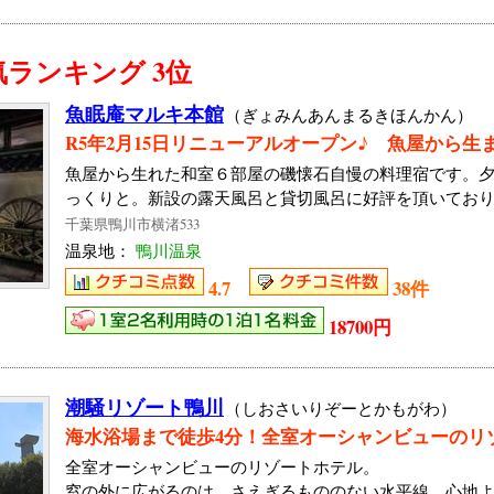
ランキング 3位
魚眠庵マルキ本館
（ぎょみんあんまるきほんかん）
R5年2月15日リニューアルオープン♪ 魚屋から生
魚屋から生れた和室６部屋の磯懐石自慢の料理宿です。
っくりと。新設の露天風呂と貸切風呂に好評を頂いてお
千葉県鴨川市横渚533
温泉地：
鴨川温泉
4.7
38件
18700円
潮騒リゾート鴨川
（しおさいりぞーとかもがわ）
海水浴場まで徒歩4分！全室オーシャンビューのリ
全室オーシャンビューのリゾートホテル。
窓の外に広がるのは、さえぎるもののない水平線。心地よ