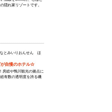
めの隠れ家リゾートです。
なとみいりおんせん ほ
グが自慢のホテル☆
分！房総や鴨川観光の拠点に
房総有数の透明度を誇る磯