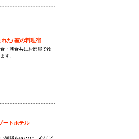
まれた6室の料理宿
夕食・朝食共にお部屋でゆ
ります。
ゾートホテル
い潮騒をBGMに、心ほど