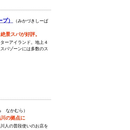
ープ）
（みかづきしーぱ
と絶景スパが好評。
ーターアイランド。地上４
型スパゾーンには多数のス
る なかむら）
鴨川の拠点に
鴨川人の普段使いのお店を