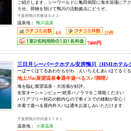
ご紹介します。シーワールドに亀田病院に海水浴場にア
５分。荷物を預けて鴨川の活動拠点にどうぞ。
千葉県鴨川市横渚８４３
温泉地：
鴨川温泉
4.8
22件
7400円
三日月シーパークホテル安房鴨川（HMIホテル
ーぱーくほてるあわかもがわ えいちえむあいほてるぐ
地上35m展望温泉◆通年遊べるスパ満喫♪
海を臨む展望温泉・大浴場が好評。
全室オーシャンビュー!絶景パノラマをご堪能ください
バリアフリー対応の館内なので車イスでの移動が安心！
水着で遊べる屋内外スパは通年お楽しみいただけます
千葉県鴨川市内浦２７８１
温泉地：
小湊温泉