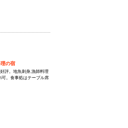
料理の宿
好評。地魚刺身,漁師料理
Fi可。食事処はテーブル席